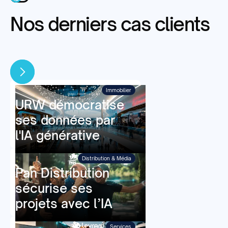
Nos derniers cas clients
Immobilier
URW démocratise
ses données par
l'IA générative
Distribution & Média
Pan Distribution
sécurise ses
projets avec l’IA
Services