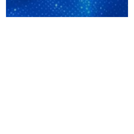
Parlons de votre
premier assistant
IA : audit +
estimation ROI en
30 minutes
Échangeons sur votre projet IA